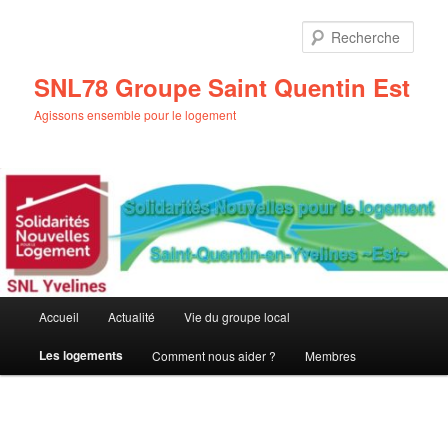
Aller
au
Rech
contenu
principal
SNL78 Groupe Saint Quentin Est
Agissons ensemble pour le logement
Menu
Accueil
Actualité
Vie du groupe local
principal
Les logements
Comment nous aider ?
Membres